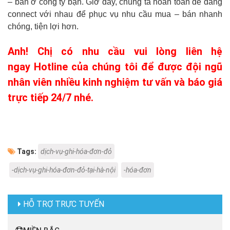
– bán ở công ty bạn. Giờ đây, chúng ta hoàn toàn dể dàng
connect với nhau để phục vụ nhu cầu mua – bán nhanh
chóng, tiện lợi hơn.
Anh! Chị có nhu cầu vui lòng liên hệ
ngay Hotline của chúng tôi để được đội ngũ
nhân viên nhiều kinh nghiệm tư vấn và báo giá
trực tiếp 24/7 nhé.
Tags:
dịch-vụ-ghi-hóa-đơn-đỏ
-dịch-vụ-ghi-hóa-đơn-đỏ-tại-hà-nội
-hóa-đơn
HỖ TRỢ TRỰC TUYẾN