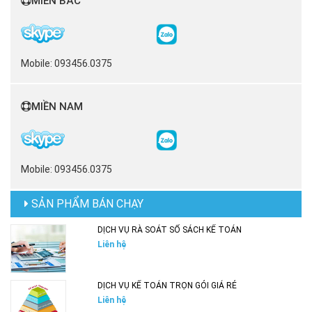
MIỀN BẮC
Mobile: 093456.0375
MIỀN NAM
Mobile: 093456.0375
SẢN PHẨM BÁN CHẠY
DỊCH VỤ RÀ SOÁT SỔ SÁCH KẾ TOÁN
Liên hệ
DỊCH VỤ KẾ TOÁN TRỌN GÓI GIÁ RẺ
Liên hệ