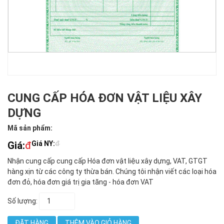
CUNG CẤP HÓA ĐƠN VẬT LIỆU XÂY
DỰNG
Mã sản phẩm:
Giá:
đ
Giá NY:
đ
Nhận cung cấp cung cấp Hóa đơn vật liệu xây dựng, VAT, GTGT
hàng xịn từ các công ty thừa bán. Chúng tôi nhận viết các loại hóa
đơn đỏ, hóa đơn giá trị gia tăng - hóa đơn VAT
Số lượng:
ĐẶT HÀNG
THÊM VÀO GIỎ HÀNG