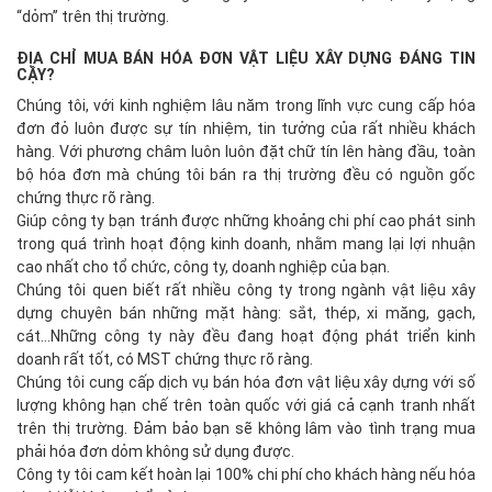
“dỏm” trên thị trường.
ĐỊA CHỈ MUA BÁN HÓA ĐƠN VẬT LIỆU XÂY DỰNG ĐÁNG TIN
CẬY?
Chúng tôi, với kinh nghiệm lâu năm trong lĩnh vực cung cấp hóa
đơn đỏ luôn được sự tín nhiệm, tin tưởng của rất nhiều khách
hàng. Với phương châm luôn luôn đặt chữ tín lên hàng đầu, toàn
bộ hóa đơn mà chúng tôi bán ra thị trường đều có nguồn gốc
chứng thực rõ ràng.
Giúp công ty bạn tránh được những khoảng chi phí cao phát sinh
trong quá trình hoạt động kinh doanh, nhằm mang lại lợi nhuận
cao nhất cho tổ chức, công ty, doanh nghiệp của bạn.
Chúng tôi quen biết rất nhiều công ty trong ngành vật liệu xây
dựng chuyên bán những mặt hàng: sắt, thép, xi măng, gạch,
cát...Những công ty này đều đang hoạt động phát triển kinh
doanh rất tốt, có MST chứng thực rõ ràng.
Chúng tôi cung cấp dịch vụ bán hóa đơn vật liệu xây dựng với số
lượng không hạn chế trên toàn quốc với giá cả cạnh tranh nhất
trên thị trường. Đảm bảo bạn sẽ không lâm vào tình trạng mua
phải hóa đơn dỏm không sử dụng được.
Công ty tôi cam kết hoàn lại 100% chi phí cho khách hàng nếu hóa