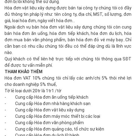
đơn bị lỗi không thể sử dụng.
Hóa đơn vật liệu xây dựng được bán tại công ty chúng tôi có đầy
đủ thông tin pháp lý như: tên công ty, địa chỉ, MST, số lượng, đơn
giá, loại hóa đơn, ngày viết hóa đơn...
Ngoài dịch vụ bán hóa đơn vật liệu xây dựng chúng tôi còn cung
bán hóa đơn ăn uống, hóa đơn tiếp khách, hóa đơn du lịch, hóa
đơn mua bán văn phòng phẩm, bán hóa đơn đỏ vé máy bay...Chỉ
cần bạn có nhu cầu chúng tôi đều có thể đáp ứng dù là lĩnh vực
nào.
Quý khách có thể liên hệ trực tiếp với chúng tôi thông qua SĐT
để được tư vấn miễn phí.
THAM KHẢO THÊM
Hóa đơn VAT 10% chúng tôi chỉ lấy các anh/chị 5% thôi nhé lợi
cho doanh nghiệp 5% thuế,
Tờ lẻ loại dưới 20tr là 1tr1 /tờ
- Cung cấp Hóa đơn ăn uống tiếp khách
- Cung cấp Hóa đơn nhà hàng khách sạn
- Cung cấp Hóa đơn vật liệu xây dựng
- Cung cấp Hóa đơn máy móc thiết bị các loại
- Cung cấp Hóa đơn văn phòng phẩm
- Cung cấp Hóa đơn quảng cáo, tổ chức sự kiện
- Cung cấp Hóa đơn du lịch lữ hành