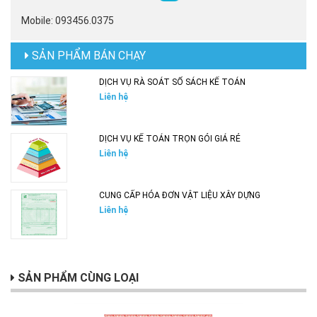
Mobile: 093456.0375
SẢN PHẨM BÁN CHẠY
DỊCH VỤ RÀ SOÁT SỔ SÁCH KẾ TOÁN
Liên hệ
DỊCH VỤ KẾ TOÁN TRỌN GÓI GIÁ RẺ
Liên hệ
CUNG CẤP HÓA ĐƠN VẬT LIỆU XÂY DỰNG
Liên hệ
SẢN PHẨM CÙNG LOẠI