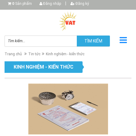
|
0
Sản phẩm
Đăng nhập
Đăng ký
TÌM KIẾM
Trang chủ
Tin tức
Kinh nghiệm - kiến thức
KINH NGHIỆM - KIẾN THỨC
▼
▼
▼