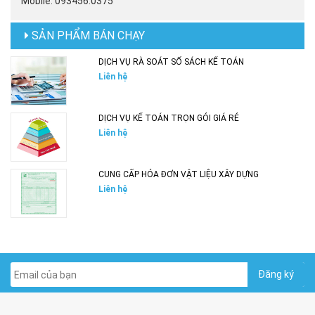
Mobile: 093456.0375
SẢN PHẨM BÁN CHẠY
DỊCH VỤ RÀ SOÁT SỔ SÁCH KẾ TOÁN
Liên hệ
DỊCH VỤ KẾ TOÁN TRỌN GÓI GIÁ RẺ
Liên hệ
CUNG CẤP HÓA ĐƠN VẬT LIỆU XÂY DỰNG
Liên hệ