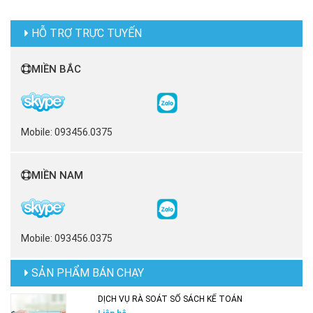
HỖ TRỢ TRỰC TUYẾN
MIỀN BẮC
Mobile: 093456.0375
MIỀN NAM
Mobile: 093456.0375
SẢN PHẨM BÁN CHẠY
DỊCH VỤ RÀ SOÁT SỔ SÁCH KẾ TOÁN