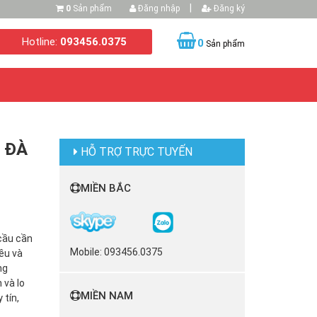
|
0
Sản phẩm
Đăng nhập
Đăng ký
Hotline:
093456.0375
0
Sản phẩm
 ĐÀ
HỖ TRỢ TRỰC TUYẾN
MIỀN BẮC
 cầu cần
Mobile: 093456.0375
ều và
ng
 và lo
MIỀN NAM
 tín,