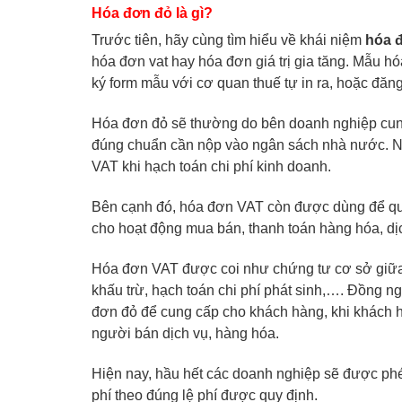
Hóa đơn đỏ
là gì?
Trước tiên, hãy cùng tìm hiểu về khái niệm
hóa 
hóa đơn vat hay hóa đơn giá trị gia tăng. Mẫu 
ký form mẫu với cơ quan thuế tự in ra, hoặc đă
Hóa đơn đỏ
sẽ thường do bên doanh nghiệp cung
đúng chuẩn cần nộp vào ngân sách nhà nước. Ng
VAT khi hạch toán chi phí kinh doanh.
Bên cạnh đó, hóa đơn VAT còn được dùng để quy
cho hoạt động mua bán, thanh toán hàng hóa, dị
Hóa đơn VAT được coi như chứng tư cơ sở giữa 
khấu trừ, hạch toán chi phí phát sinh,…. Đồng n
đơn đỏ
để cung cấp cho khách hàng, khi khách 
người bán dịch vụ, hàng hóa.
Hiện nay, hầu hết các doanh nghiệp sẽ được phép
phí theo đúng lệ phí được quy định.