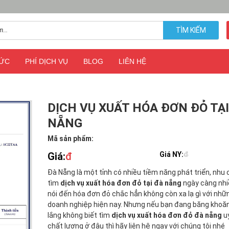
TÌM KIẾM
TỨC
PHÍ DỊCH VỤ
BLOG
LIÊN HỆ
DỊCH VỤ XUẤT HÓA ĐƠN ĐỎ TẠI
NẴNG
Mã sản phẩm:
Giá:
đ
Giá NY:
đ
Đà Nẵng là một tỉnh có nhiều tiềm năng phát triển, nhu
tìm
dịch vụ xuất hóa đơn đỏ tại đà nẵng
ngày càng nhi
nói đến hóa đơn đỏ chắc hẳn không còn xa lạ gì với nhữ
doanh nghiệp hiện nay. Nhưng nếu bạn đang băng khoăn
lắng không biết tìm
dịch vụ xuất hóa đơn đỏ đà nẵng
uy
chất lượng ở đâu thì hãy liên hệ ngay với chúng tôi nhé