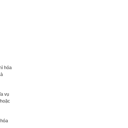
hì hóa
hà
ĩa vụ
 hoặc
 hóa