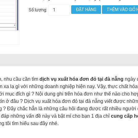
ĐẶT HÀNG
THÊM VÀO GIỎ 
Số lượng:
n, nhu cầu cần tìm
dịch vụ xuất hóa đơn đỏ tại đà nẵng
ngày 
 xa lạ gì với những doanh nghiệp hiện nay. Vậy, thực chất hó
ới mục đích gì ? Nội dung ghi trên hóa đơn như thế nào cho hợp
tín ở đâu ? Dịch vụ xuất hóa đơn đỏ tại đà nẵng viết được nhữn
ng ? Đây chắc hẳn là những câu hỏi đang được rất nhiều người
ải đáp những vấn đề này và bật mí cho bạn 1 địa chỉ
cung cấp h
g tôi tìm hiểu sau đây nhé.