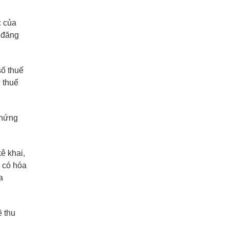
c của
 đăng
số thuế
 thuế
chứng
ê khai,
i có hóa
a
ẽ thu