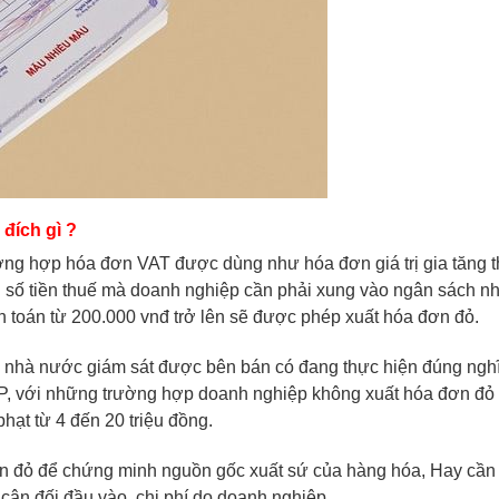
đích gì ?
ờng hợp hóa đơn VAT được dùng như hóa đơn giá trị gia tăng t
 số tiền thuế mà doanh nghiệp cần phải xung vào ngân sách n
 toán từ 200.000 vnđ trở lên sẽ được phép xuất hóa đơn đỏ.
p nhà nước giám sát được bên bán có đang thực hiện đúng ngh
P, với những trường hợp doanh nghiệp không xuất hóa đơn đỏ
ạt từ 4 đến 20 triệu đồng.
 đỏ để chứng minh nguồn gốc xuất sứ của hàng hóa, Hay cần
cân đối đầu vào, chi phí do doanh nghiệp