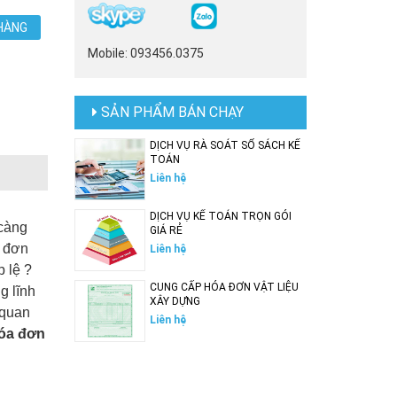
HÀNG
Mobile: 093456.0375
SẢN PHẨM BÁN CHẠY
DỊCH VỤ RÀ SOÁT SỔ SÁCH KẾ
TOÁN
Liên hệ
DỊCH VỤ KẾ TOÁN TRỌN GÓI
càng
GIÁ RẺ
a đơn
Liên hệ
 lệ ?
CUNG CẤP HÓA ĐƠN VẬT LIỆU
g lĩnh
XÂY DỰNG
 quan
Liên hệ
óa đơn