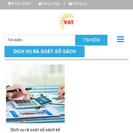
|
0
Sản phẩm
Đăng nhập
Đăng ký
TÌM KIẾM
DỊCH VỤ RÀ SOÁT SỔ SÁCH
▼
▼
▼
Dịch vụ rà soát sổ sách kế