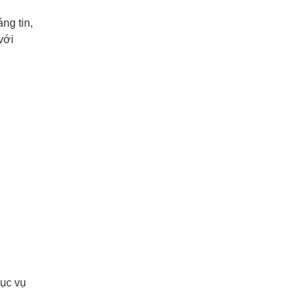
ng tin,
với
hục vụ