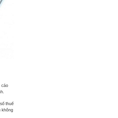
o cáo
nh.
 số thuế
u không