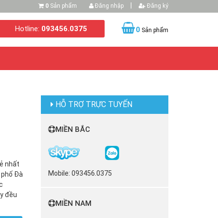
|
0
Sản phẩm
Đăng nhập
Đăng ký
Hotline:
093456.0375
0
Sản phẩm
HỖ TRỢ TRỰC TUYẾN
MIỀN BẮC
rẻ nhất
Mobile: 093456.0375
h phố Đà
c
ay đều
MIỀN NAM