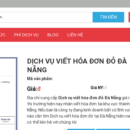
TÌM KIẾM
TỨC
PHÍ DỊCH VỤ
BLOG
LIÊN HỆ
DỊCH VỤ VIẾT HÓA ĐƠN ĐỎ ĐÀ
NẴNG
Mã sản phẩm:
Giá:
đ
Giá NY:
đ
Địa chỉ cung cấp
Dịch vụ viết hóa đơn đỏ Đà Nẵng
giá 
thị trường hiện nay nhận viết hóa đơn tại khu vực thàn
Nẵng. Nếu bạn là công ty đang kinh doanh bất cứ lĩnh vự
nào cần tìm Dịch vụ viết hóa đơn đỏ tại Đà Nẵng hiện n
có thể liên hệ với chúng tôi