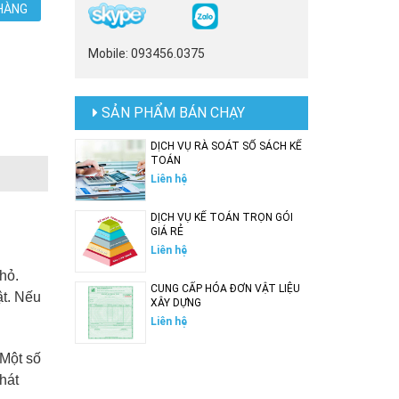
HÀNG
Mobile: 093456.0375
SẢN PHẨM BÁN CHẠY
DỊCH VỤ RÀ SOÁT SỔ SÁCH KẾ
TOÁN
Liên hệ
DỊCH VỤ KẾ TOÁN TRỌN GÓI
GIÁ RẺ
Liên hệ
hỏ.
CUNG CẤP HÓA ĐƠN VẬT LIỆU
ật. Nếu
XÂY DỰNG
Liên hệ
 Một số
hát