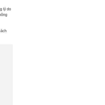
g lý do
không
cách