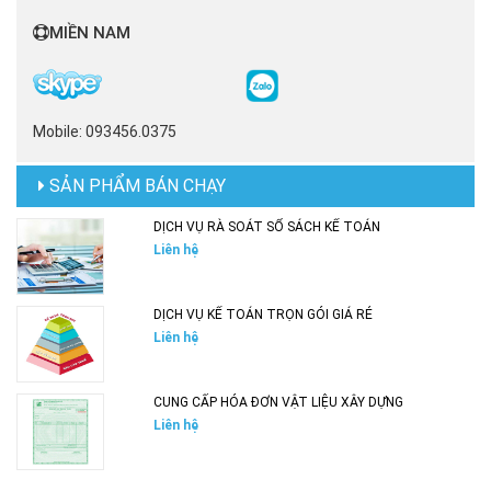
MIỀN NAM
Mobile: 093456.0375
SẢN PHẨM BÁN CHẠY
DỊCH VỤ RÀ SOÁT SỔ SÁCH KẾ TOÁN
Liên hệ
DỊCH VỤ KẾ TOÁN TRỌN GÓI GIÁ RẺ
Liên hệ
CUNG CẤP HÓA ĐƠN VẬT LIỆU XÂY DỰNG
Liên hệ