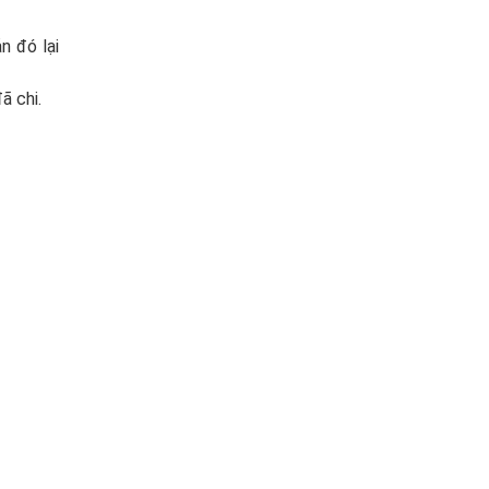
n đó lại
ã chi.