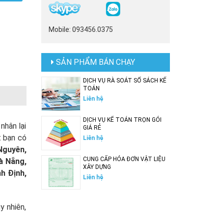
Mobile: 093456.0375
SẢN PHẨM BÁN CHẠY
DỊCH VỤ RÀ SOÁT SỔ SÁCH KẾ
TOÁN
Liên hệ
DỊCH VỤ KẾ TOÁN TRỌN GÓI
nhân lại
GIÁ RẺ
t bạn có
Liên hệ
Nguyên,
CUNG CẤP HÓA ĐƠN VẬT LIỆU
à Nẵng,
XÂY DỰNG
h Định,
Liên hệ
y nhiên,