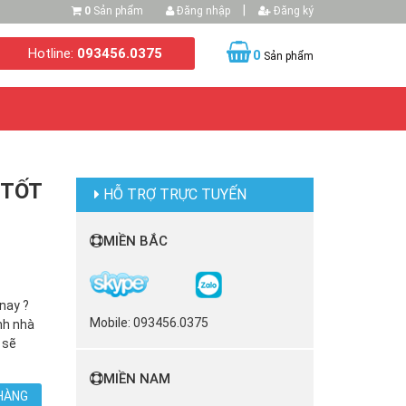
|
0
Sản phẩm
Đăng nhập
Đăng ký
Hotline:
093456.0375
0
Sản phẩm
 TỐT
HỖ TRỢ TRỰC TUYẾN
MIỀN BẮC
 nay ?
Mobile: 093456.0375
nh nhà
 sẽ
MIỀN NAM
HÀNG