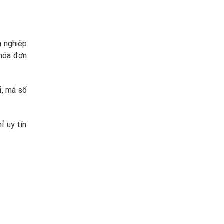
h nghiệp
 hóa đơn
ỉ, mã số
ỉ uy tín