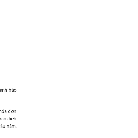
hành báo
 hóa đơn
bạn dịch
lâu năm,