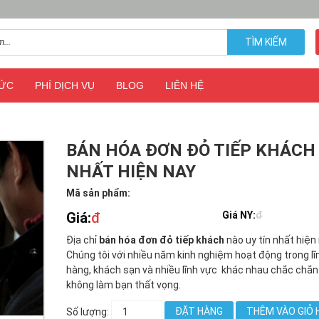
TÌM KIẾM
TỨC
PHÍ DỊCH VỤ
BLOG
LIÊN HỆ
BÁN HÓA ĐƠN ĐỎ TIẾP KHÁCH
NHẤT HIỆN NAY
Mã sản phẩm:
Giá:
đ
Giá NY:
đ
Địa chỉ
bán hóa đơn đỏ tiếp khách
nào uy tín nhất hiện
Chúng tôi với nhiều năm kinh nghiệm hoạt động trong lĩ
hàng, khách sạn và nhiều lĩnh vực khác nhau chắc chắn
không làm bạn thất vọng.
ĐẶT HÀNG
THÊM VÀO GIỎ 
Số lượng: