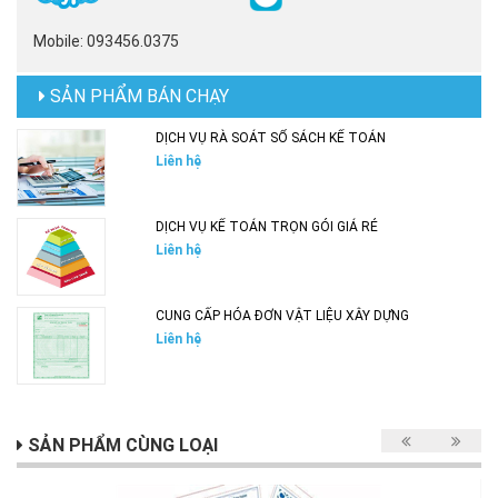
Mobile: 093456.0375
SẢN PHẨM BÁN CHẠY
DỊCH VỤ RÀ SOÁT SỔ SÁCH KẾ TOÁN
Liên hệ
DỊCH VỤ KẾ TOÁN TRỌN GÓI GIÁ RẺ
Liên hệ
CUNG CẤP HÓA ĐƠN VẬT LIỆU XÂY DỰNG
Liên hệ
SẢN PHẨM CÙNG LOẠI