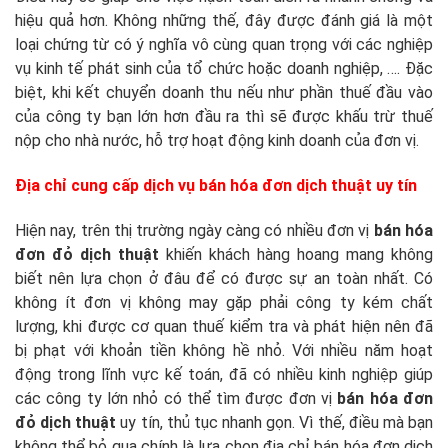
hiệu quả hơn. Không những thế, đây được đánh giá là một
loại chứng từ có ý nghĩa vô cùng quan trọng với các nghiệp
vụ kinh tế phát sinh của tổ chức hoặc doanh nghiệp, …. Đặc
biệt, khi kết chuyển doanh thu nếu như phần thuế đầu vào
của công ty bạn lớn hơn đầu ra thì sẽ được khấu trừ thuế
nộp cho nhà nước, hỗ trợ hoạt động kinh doanh của đơn vị.
Địa chỉ cung cấp dịch vụ bán hóa đơn dịch thuật uy tín
Hiện nay, trên thị trường ngày càng có nhiều đơn vị
bán hóa
đơn đỏ dịch thuật
khiến khách hàng hoang mang không
biết nên lựa chọn ở đâu để có được sự an toàn nhất. Có
không ít đơn vị không may gặp phải công ty kém chất
lượng, khi được cơ quan thuế kiểm tra và phát hiện nên đã
bị phạt với khoản tiền không hề nhỏ. Với nhiều năm hoạt
động trong lĩnh vực kế toán, đã có nhiều kinh nghiệp giúp
các công ty lớn nhỏ có thể tìm được đơn vị
bán hóa đơn
đỏ dịch thuật
uy tín, thủ tục nhanh gọn. Vì thế, điều mà bạn
không thể bỏ qua chính là lựa chọn địa chỉ bán hóa đơn dịch