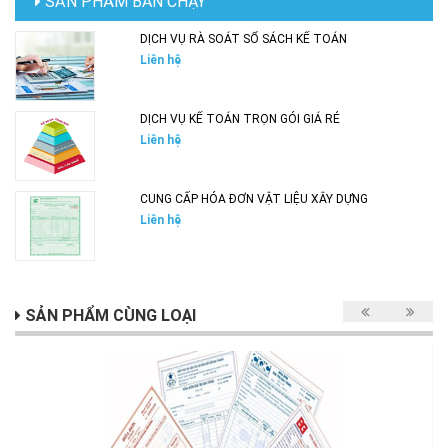
SẢN PHẨM BÁN CHẠY
DỊCH VỤ RÀ SOÁT SỔ SÁCH KẾ TOÁN
Liên hệ
DỊCH VỤ KẾ TOÁN TRỌN GÓI GIÁ RẺ
Liên hệ
CUNG CẤP HÓA ĐƠN VẬT LIỆU XÂY DỰNG
Liên hệ
SẢN PHẨM CÙNG LOẠI