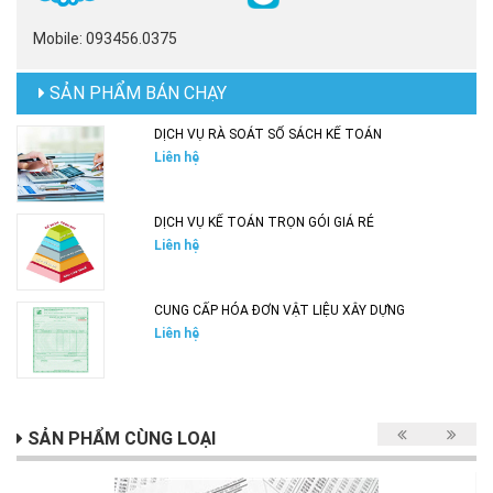
Mobile: 093456.0375
SẢN PHẨM BÁN CHẠY
DỊCH VỤ RÀ SOÁT SỔ SÁCH KẾ TOÁN
Liên hệ
DỊCH VỤ KẾ TOÁN TRỌN GÓI GIÁ RẺ
Liên hệ
CUNG CẤP HÓA ĐƠN VẬT LIỆU XÂY DỰNG
Liên hệ
SẢN PHẨM CÙNG LOẠI