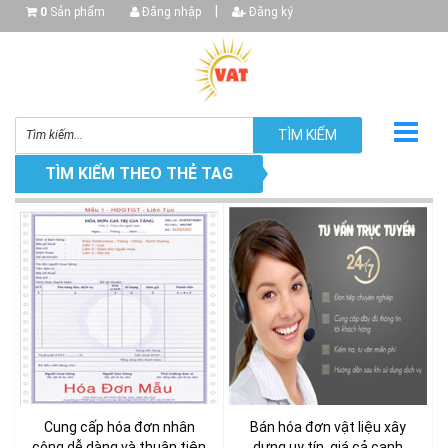
|
0
Sản phẩm
Đăng nhập
Đăng ký
TÌM KIẾM
TÌM KIẾM THEO THẺ TAG
▼
▼
▼
Cung cấp hóa đơn nhân
Bán hóa đơn vật liệu xây
công dễ dàng và thuận tiện
dựng uy tín, giá cả cạnh