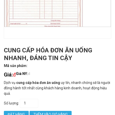
CUNG CẤP HÓA ĐƠN ĂN UỐNG
NHANH, ĐÁNG TIN CẬY
Mã sản phẩm:
Giá:
đ
Giá NY:
đ
Dịch vụ
cung cấp hóa đơn ăn uống
uy tín, nhanh chóng sẽ là người
đồng hành tốt nhất cùng khách hàng kinh doanh, hoạt động hiệu
quả.
Số lượng:
ĐẶT HÀNG
THÊM VÀO GIỎ HÀNG