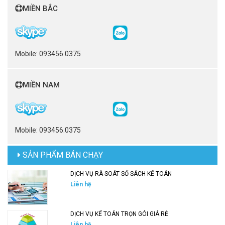
MIỀN BẮC
Mobile: 093456.0375
MIỀN NAM
Mobile: 093456.0375
SẢN PHẨM BÁN CHẠY
DỊCH VỤ RÀ SOÁT SỔ SÁCH KẾ TOÁN
Liên hệ
DỊCH VỤ KẾ TOÁN TRỌN GÓI GIÁ RẺ
Liên hệ